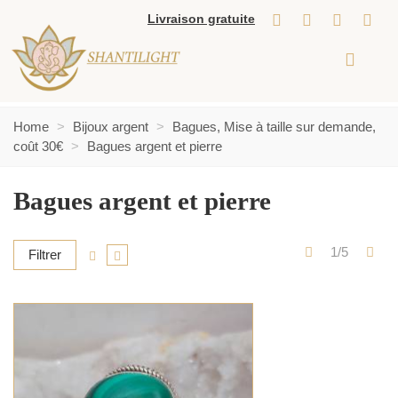
Livraison gratuite
Home
>
Bijoux argent
>
Bagues, Mise à taille sur demande,
coût 30€
>
Bagues argent et pierre
Bagues argent et pierre
Précédent
Sui
1/5
Filtrer