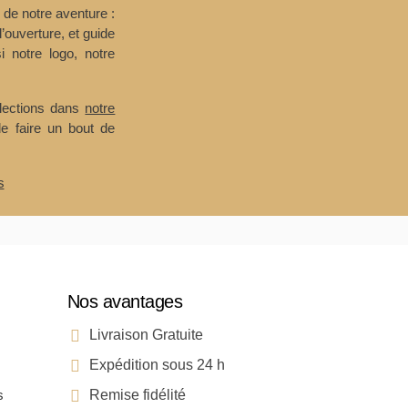
e de notre aventure :
l’ouverture, et guide
i notre logo, notre
llections dans
notre
de faire un bout de
s
Nos avantages
Livraison Gratuite
Expédition sous 24 h
s
Remise fidélité