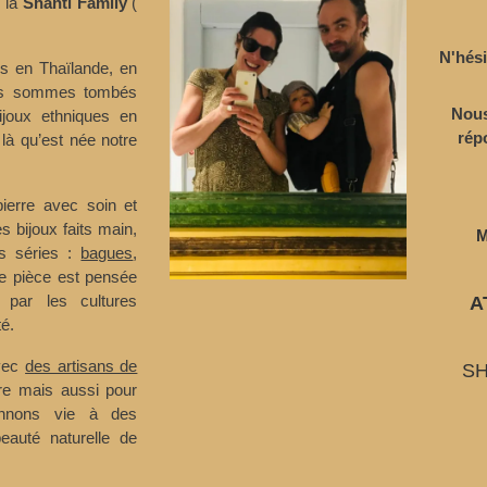
e la
Shanti Family
(
N'hési
s en Thaïlande, en
ous sommes tombés
Nous
ijoux ethniques en
rép
 là qu’est née notre
ierre avec soin et
s bijoux faits main,
M
es séries :
bagues
,
 pièce est pensée
 par les cultures
A
é.
avec
des artisans de
SH
ire mais aussi pour
onnons vie à des
eauté naturelle de