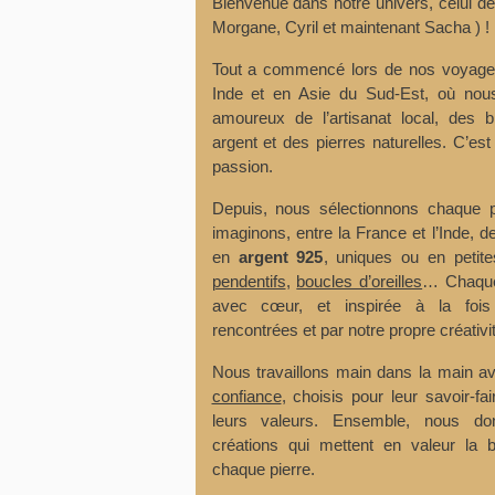
Bienvenue dans notre univers, celui d
Morgane, Cyril et maintenant Sacha ) !
Tout a commencé lors de nos voyage
Inde et en Asie du Sud-Est, où n
amoureux de l’artisanat local, des b
argent et des pierres naturelles. C’est
passion.
Depuis, nous sélectionnons chaque p
imaginons, entre la France et l’Inde, de
en
argent 925
, uniques ou en petit
pendentifs
,
boucles d’oreilles
… Chaque
avec cœur, et inspirée à la fois
rencontrées et par notre propre créativit
Nous travaillons main dans la main 
confiance
, choisis pour leur savoir-fa
leurs valeurs. Ensemble, nous d
créations qui mettent en valeur la b
chaque pierre.