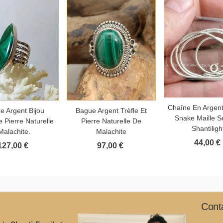
Ajouter au 
Chaîne En Argen
outer au panier
Ajouter au panier
e Argent Bijou
Bague Argent Trèfle Et
Snake Maille S
 Pierre Naturelle
Pierre Naturelle De
Shantiligh
Malachite.
Malachite
44,00 €
127,00 €
97,00 €
Cont