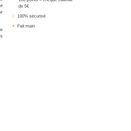
sé
de 5€
ur
100% sécurisé
Fait main
ie
es