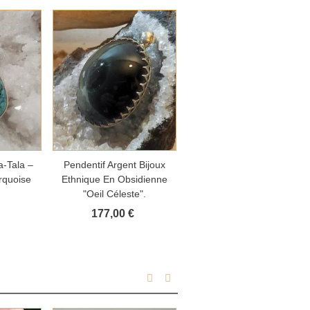
Ajouter au panier
panier
Ajouter au panier
Pendentif En Argent Bijoux
a-Tala –
Pendentif Argent Bijoux
Feuillage Pierre Naturelle
rquoise
Ethnique En Obsidienne
Malachite
"oeil Céleste".
77,00 €
177,00 €