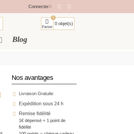
Connecter
0
0
objet(s)
Panier
Blog
Nos avantages
Livraison Gratuite
Expédition sous 24 h
Remise fidélité
1€ dépensé = 1 point de
fidélité
ns
100 points = chèque cadeau