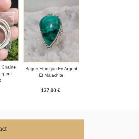
panier
t Chaîne
Ajouter au panier
Ajouter au panier
Bague Ethnique En Argent
Pendentif Moonstone
erpent
Et Malachite
Argent Pierre De Lune
t
137,00 €
40,00 €
act