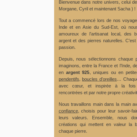
Bienvenue dans notre univers, celui d
Morgane, Cyril et maintenant Sacha ) !
Tout a commencé lors de nos voyage
Inde et en Asie du Sud-Est, où n
amoureux de l’artisanat local, des b
argent et des pierres naturelles. C’est
passion.
Depuis, nous sélectionnons chaque p
imaginons, entre la France et l’Inde, de
en
argent 925
, uniques ou en petit
pendentifs
,
boucles d’oreilles
… Chaque
avec cœur, et inspirée à la fois
rencontrées et par notre propre créativit
Nous travaillons main dans la main 
confiance
, choisis pour leur savoir-fa
leurs valeurs. Ensemble, nous d
créations qui mettent en valeur la b
chaque pierre.