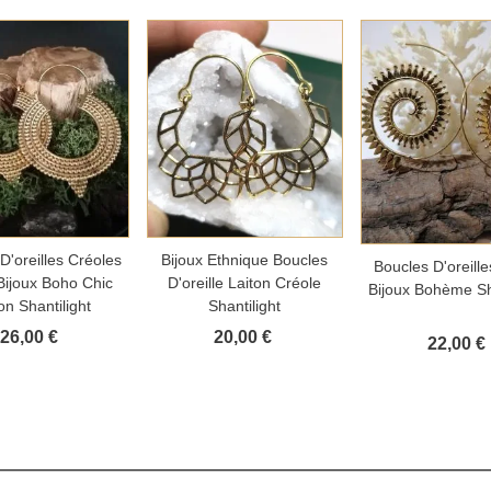
outer au panier
Ajouter au panier
D'oreilles Créoles
Bijoux Ethnique Boucles
Ajouter au 
Boucles D'oreille
Bijoux Boho Chic
D'oreille Laiton Créole
Bijoux Bohème Sha
on Shantilight
Shantilight
26,00 €
20,00 €
22,00 €