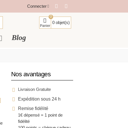
Connecter
0
0
objet(s)
Panier
Blog
Nos avantages
Livraison Gratuite
Expédition sous 24 h
Remise fidélité
1€ dépensé = 1 point de
fidélité
ie
100 points = chèque cadeau