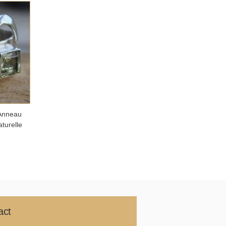
panier
Anneau
aturelle
act