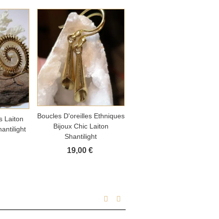
Ajouter au panier
Boucles D'oreilles Ethniques
Ajouter au panier
panier
Boucles D'oreilles Laiton
s Laiton
Bijoux Chic Laiton
Bijoux Bohème Fleur De Vi
ntilight
Shantilight
19,00 €
20,00 €