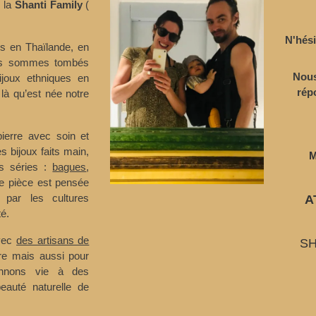
e la
Shanti Family
(
N'hési
s en Thaïlande, en
ous sommes tombés
Nous
ijoux ethniques en
rép
 là qu’est née notre
ierre avec soin et
s bijoux faits main,
M
es séries :
bagues
,
 pièce est pensée
 par les cultures
A
é.
avec
des artisans de
SH
ire mais aussi pour
onnons vie à des
eauté naturelle de