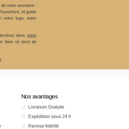
e de notre aventure :
l’ouverture, et guide
i notre logo, notre
llections dans
notre
de faire un bout de
s
Nos avantages
Livraison Gratuite
Expédition sous 24 h
s
Remise fidélité