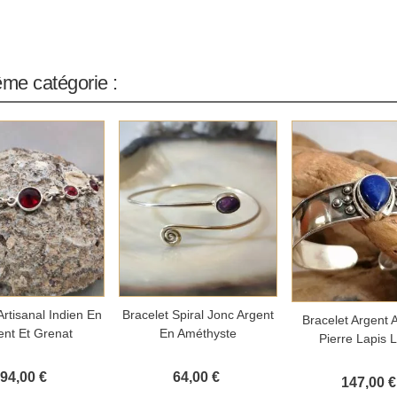
ême catégorie :
outer au panier
Ajouter au panier
Artisanal Indien En
Bracelet Spiral Jonc Argent
Ajouter au 
Bracelet Argent A
ent Et Grenat
En Améthyste
Pierre Lapis L
94,00 €
64,00 €
147,00 €