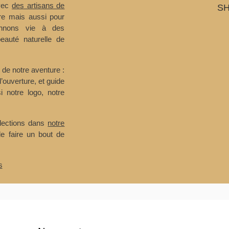
avec
des artisans de
SH
ire mais aussi pour
onnons vie à des
eauté naturelle de
e de notre aventure :
l’ouverture, et guide
i notre logo, notre
llections dans
notre
de faire un bout de
s