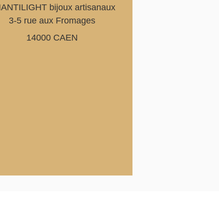
ANTILIGHT bijoux artisanaux
3-5 rue aux Fromages
14000 CAEN