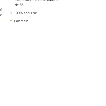
de 5€
sé
100% sécurisé
le
Fait main