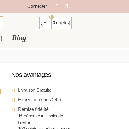
Connecter
0
0
objet(s)
Panier
Blog
Nos avantages
Livraison Gratuite
Expédition sous 24 h
Remise fidélité
1€ dépensé = 1 point de
fidélité
100 points = chèque cadeau