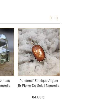
panier
Ajouter au panier
Ajouter au panier
Anneau
Pendentif Ethnique Argent
Bague Lagon Argent Et
aturelle
Et Pierre Du Soleil Naturelle
Larimar
84,00 €
89,00 €