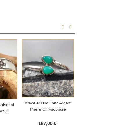
Ajouter au panier
Bracelet Duo Jonc Argent
Ajouter au panier
panier
Bracelet Argent Protection
rtisanal
Pierre Chrysoprase
Tribale Oeil De Tigre
azuli
187,00 €
144,00 €