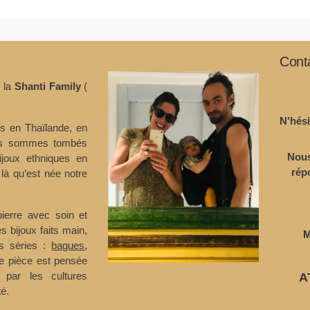
Cont
e la
Shanti Family
(
N'hési
s en Thaïlande, en
ous sommes tombés
Nous
ijoux ethniques en
rép
 là qu’est née notre
ierre avec soin et
s bijoux faits main,
M
es séries :
bagues
,
 pièce est pensée
 par les cultures
A
é.